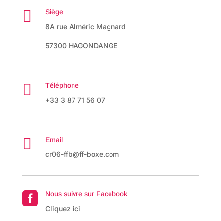

Siège
8A rue Alméric Magnard
57300 HAGONDANGE

Téléphone
+33 3 87 71 56 07

Email
cr06-ffb@ff-boxe.com
Nous suivre sur Facebook

Cliquez ici