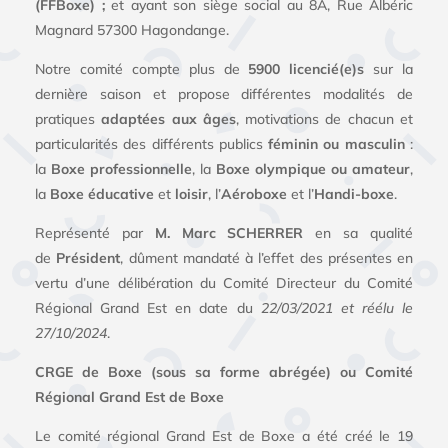
(FFBoxe) ;
et ayant son siège social au 8A, Rue Albéric
Magnard 57300 Hagondange.
Notre comité compte plus de
5900 licencié(e)s
sur la
dernière saison et propose différentes modalités de
pratiques
adaptées aux âges
, motivations de chacun et
particularités des différents publics
féminin ou masculin
:
la
Boxe professionnelle
, la
Boxe olympique ou amateur
,
la
Boxe éducative
et
loisir
, l’
Aéroboxe
et l’
Handi-boxe
.
Représenté par
M. Marc SCHERRER
en sa qualité
de
Président
, dûment mandaté à l’effet des présentes en
vertu d’une délibération du Comité Directeur du Comité
Régional Grand Est en date du
22/03/2021 et réélu le
27/10/2024
.
CRGE de Boxe (sous sa forme abrégée) ou Comité
Régional Grand Est de Boxe
Le comité régional Grand Est de Boxe a été créé le 19