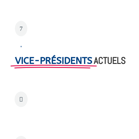
du 19/11/17 au 19/12/20
7
Henri GRAFF
ACTUELS
VICE-PRÉSIDENTS
depuis le 19/12/2020 et réélu le

27/10/24
Joseph CARDILLO