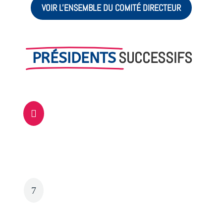
VOIR L'ENSEMBLE DU COMITÉ DIRECTEUR
SUCCESSIFS
PRÉSIDENTS
depuis le 22/03/21 et réélu le 27/10/24

Marc SCHERRER
du 19/12/20 au 19/03/21 (Elu Président
7
FFB)
Dominique NATO