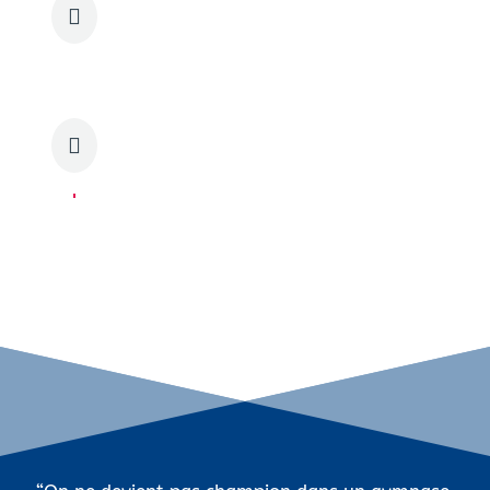
Vincent AMODIO

Ghislaine WILLAEY
